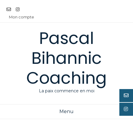
Aller
au
contenu
Mon compte
Pascal
Bihannic
Coaching
La paix commence en moi
Menu